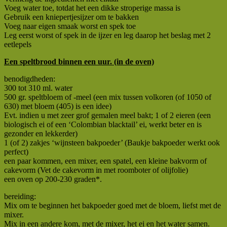
Voeg water toe, totdat het een dikke stroperige massa is
Gebruik een kniepertjesijzer om te bakken
Voeg naar eigen smaak worst en spek toe
Leg eerst worst of spek in de ijzer en leg daarop het beslag met 2
eetlepels
Een speltbrood binnen een uur. (in de oven)
benodigdheden:
300 tot 310 ml. water
500 gr. speltbloem of -meel (een mix tussen volkoren (of 1050 of
630) met bloem (405) is een idee)
Evt. indien u met zeer grof gemalen meel bakt; 1 of 2 eieren (een
biologisch ei of een ‘Colombian blacktail’ ei, werkt beter en is
gezonder en lekkerder)
1 (of 2) zakjes ‘wijnsteen bakpoeder’ (Baukje bakpoeder werkt ook
perfect)
een paar kommen, een mixer, een spatel, een kleine bakvorm of
cakevorm (Vet de cakevorm in met roomboter of olijfolie)
een oven op 200-230 graden*.
bereiding:
Mix om te beginnen het bakpoeder goed met de bloem, liefst met de
mixer.
Mix in een andere kom, met de mixer, het ei en het water samen.