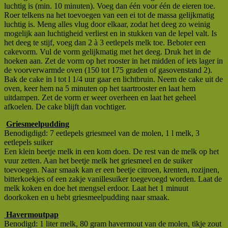
luchtig is (min. 10 minuten). Voeg dan één voor één de eieren toe.
Roer telkens na het toevoegen van een ei tot de massa gelijkmatig
luchtig is. Meng alles vlug door elkaar, zodat het deeg zo weinig
mogelijk aan luchtigheid verliest en in stukken van de lepel valt. Is
het deeg te stijf, voeg dan 2 à 3 eetlepels melk toe. Beboter een
cakevorm. Vul de vorm gelijkmatig met het deeg. Druk het in de
hoeken aan. Zet de vorm op het rooster in het midden of iets lager in
de voorverwarmde oven (150 tot 175 graden of gasovenstand 2).
Bak de cake in l tot l 1/4 uur gaar en lichtbruin. Neem de cake uit de
oven, keer hem na 5 minuten op het taartrooster en laat hem
uitdampen. Zet de vorm er weer overheen en laat het geheel
afkoelen. De cake blijft dan vochtiger.
Griesmeelpudding
Benodigdigd: 7 eetlepels griesmeel van de molen, 1 l melk, 3
eetlepels suiker
Een klein beetje melk in een kom doen. De rest van de melk op het
vuur zetten. Aan het beetje melk het griesmeel en de suiker
toevoegen. Naar smaak kan er een beetje citroen, krenten, rozijnen,
bitterkoekjes of een zakje vanillesuiker toegevoegd worden. Laat de
melk koken en doe het mengsel erdoor. Laat het 1 minuut
doorkoken en u hebt griesmeelpudding naar smaak.
Havermoutpap
Benodigd: 1 liter melk, 80 gram havermout van de molen, tikje zout