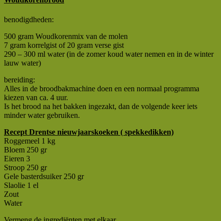
benodigdheden:
500 gram Woudkorenmix van de molen
7 gram korrelgist of 20 gram verse gist
290 – 300 ml water (in de zomer koud water nemen en in de winter
lauw water)
bereiding:
Alles in de broodbakmachine doen en een normaal programma
kiezen van ca. 4 uur.
Is het brood na het bakken ingezakt, dan de volgende keer iets
minder water gebruiken.
Recept Drentse nieuwjaarskoeken ( spekkedikken)
Roggemeel 1 kg
Bloem 250 gr
Eieren 3
Stroop 250 gr
Gele basterdsuiker 250 gr
Slaolie 1 el
Zout
Water
Vermeng de ingrediënten met elkaar