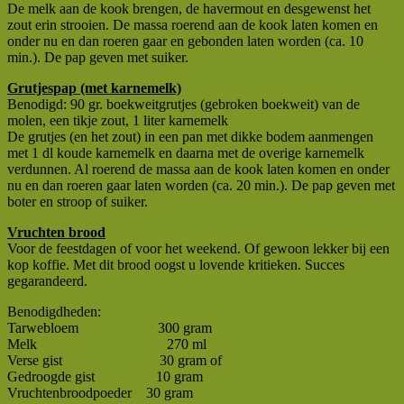
De melk aan de kook brengen, de havermout en desgewenst het
zout erin strooien. De massa roerend aan de kook laten komen en
onder nu en dan roeren gaar en gebonden laten worden (ca. 10
min.). De pap geven met suiker.
Grutjespap (met karnemelk)
Benodigd: 90 gr. boekweitgrutjes (gebroken boekweit) van de
molen, een tikje zout, 1 liter karnemelk
De grutjes (en het zout) in een pan met dikke bodem aanmengen
met 1 dl koude karnemelk en daarna met de overige karnemelk
verdunnen. Al roerend de massa aan de kook laten komen en onder
nu en dan roeren gaar laten worden (ca. 20 min.). De pap geven met
boter en stroop of suiker.
Vruchten brood
Voor de feestdagen of voor het weekend. Of gewoon lekker bij een
kop koffie. Met dit brood oogst u lovende kritieken. Succes
gegarandeerd.
Benodigdheden:
Tarwebloem 300 gram
Melk 270 ml
Verse gist 30 gram of
Gedroogde gist 10 gram
Vruchtenbroodpoeder 30 gram