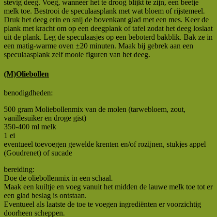
stevig deeg. Voeg, wanneer het te droog blijkt te zijn, een beetje
melk toe. Bestrooi de speculaasplank met wat bloem of rijstemeel.
Druk het deeg erin en snij de bovenkant glad met een mes. Keer de
plank met kracht om op een deegplank of tafel zodat het deeg loslaat
uit de plank. Leg de speculaasjes op een beboterd bakblik. Bak ze in
een matig-warme oven ±20 minuten. Maak bij gebrek aan een
speculaasplank zelf mooie figuren van het deeg.
(M)Oliebollen
benodigdheden:
500 gram Moliebollenmix van de molen (tarwebloem, zout,
vanillesuiker en droge gist)
350-400 ml melk
1 ei
eventueel toevoegen gewelde krenten en/of rozijnen, stukjes appel
(Goudrenet) of sucade
bereiding:
Doe de oliebollenmix in een schaal.
Maak een kuiltje en voeg vanuit het midden de lauwe melk toe tot er
een glad beslag is ontstaan.
Eventueel als laatste de toe te voegen ingrediënten er voorzichtig
doorheen scheppen.