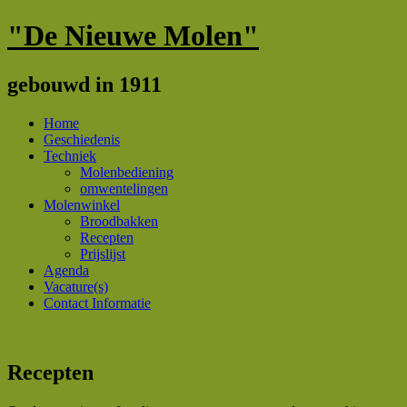
"De Nieuwe Molen"
gebouwd in 1911
Menu
Spring
Home
naar
Geschiedenis
inhoud
Techniek
Molenbediening
omwentelingen
Molenwinkel
Broodbakken
Recepten
Prijslijst
Agenda
Vacature(s)
Contact Informatie
Recepten