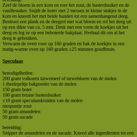
Zeef de bloem in een kom en roer het zout, de basterdsuiker en de
vanillesuiker. Snijdt de boter met 2 messen in kleine stukjes in de
kom en kneedt het met beide handen tot een samenhangend deeg.
Bestrooi een plank en de deegrol met wat bloem en rol het deeg uit
op een dikte van ca. 5 mm. Druk met een vorm de koekjes uit het
deeg en leg ze op een beboterde bakplaat. Herhaal dit om al het
deeg te gebruiken.
Verwarm de oven voor op 160 graden en bak de koekjes in een
matig-warme oven op 160 graden ±25 minuten goudbruin.
Speculaas
benodigdheden:
200 gram volkoren tarwemeel of tarwebloem van de molen
1 theelepeltje bakpoeder van de molen
150 gram boter
100 gram bruine basterdsuiker
±10 gram speculaaskruiden van de molen
mespuntje zout
50 gram amandelen
50 gram sucade
bereiding:
Snipper de amandelen en de sucade. Kneed alle ingredïenten tot een