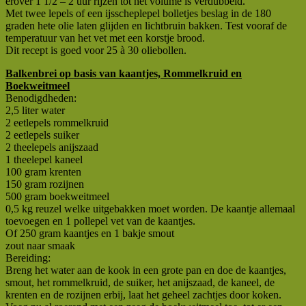
erover 1 1/2 – 2 uur rijzen tot het volume is verdubbeld.
Met twee lepels of een ijsscheplepel bolletjes beslag in de 180
graden hete olie laten glijden en lichtbruin bakken. Test vooraf de
temperatuur van het vet met een korstje brood.
Dit recept is goed voor 25 à 30 oliebollen.
Balkenbrei op basis van kaantjes, Rommelkruid en
Boekweitmeel
Benodigdheden:
2,5 liter water
2 eetlepels rommelkruid
2 eetlepels suiker
2 theelepels anijszaad
1 theelepel kaneel
100 gram krenten
150 gram rozijnen
500 gram boekweitmeel
0,5 kg reuzel welke uitgebakken moet worden. De kaantje allemaal
toevoegen en 1 pollepel vet van de kaantjes.
Of 250 gram kaantjes en 1 bakje smout
zout naar smaak
Bereiding:
Breng het water aan de kook in een grote pan en doe de kaantjes,
smout, het rommelkruid, de suiker, het anijszaad, de kaneel, de
krenten en de rozijnen erbij, laat het geheel zachtjes door koken.