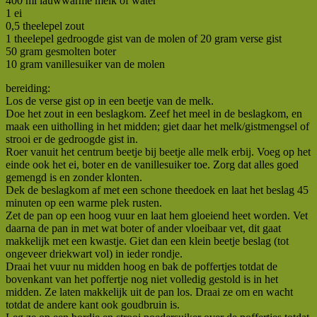
400 ml lauwwarme melk of water
1 ei
0,5 theelepel zout
1 theelepel gedroogde gist van de molen of 20 gram verse gist
50 gram gesmolten boter
10 gram vanillesuiker van de molen
bereiding:
Los de verse gist op in een beetje van de melk.
Doe het zout in een beslagkom. Zeef het meel in de beslagkom, en
maak een uitholling in het midden; giet daar het melk/gistmengsel of
strooi er de gedroogde gist in.
Roer vanuit het centrum beetje bij beetje alle melk erbij. Voeg op het
einde ook het ei, boter en de vanillesuiker toe. Zorg dat alles goed
gemengd is en zonder klonten.
Dek de beslagkom af met een schone theedoek en laat het beslag 45
minuten op een warme plek rusten.
Zet de pan op een hoog vuur en laat hem gloeiend heet worden. Vet
daarna de pan in met wat boter of ander vloeibaar vet, dit gaat
makkelijk met een kwastje. Giet dan een klein beetje beslag (tot
ongeveer driekwart vol) in ieder rondje.
Draai het vuur nu midden hoog en bak de poffertjes totdat de
bovenkant van het poffertje nog niet volledig gestold is in het
midden. Ze laten makkelijk uit de pan los. Draai ze om en wacht
totdat de andere kant ook goudbruin is.