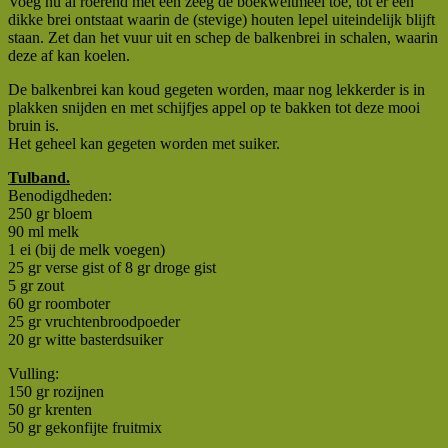
Voeg nu al roerend met een zeeg de boekweitmeel toe, tot er een
dikke brei ontstaat waarin de (stevige) houten lepel uiteindelijk blijft
staan. Zet dan het vuur uit en schep de balkenbrei in schalen, waarin
deze af kan koelen.
De balkenbrei kan koud gegeten worden, maar nog lekkerder is in
plakken snijden en met schijfjes appel op te bakken tot deze mooi
bruin is.
Het geheel kan gegeten worden met suiker.
Tulband.
Benodigdheden:
250 gr bloem
90 ml melk
1 ei (bij de melk voegen)
25 gr verse gist of 8 gr droge gist
5 gr zout
60 gr roomboter
25 gr vruchtenbroodpoeder
20 gr witte basterdsuiker
Vulling:
150 gr rozijnen
50 gr krenten
50 gr gekonfijte fruitmix