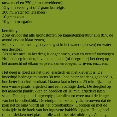
tarwemeel en 250 gram tarwebloem)
15 gram verse gist of 7 gram korrelgist
300 ml water (of iets meer)
10 gram zout
10 gram margarine
bereiding:
Zorg ervoor dat alle grondstoffen op kamertemperatuur zijn (b.v. de
avond ervoor klaar zetten).
Maak van het meel, gist (verse gist in het water oplossen) en water
een deegbal.
Als al het meel in het deeg is opgenomen, zout en vetstof toevoegen.
Nu het deeg kneden, b.v. met de hand (of deegroller) het deeg op
het aanrecht uit elkaar wrijven, samenvoegen, wrijven, enz., enz.
Het deeg is goed als het glad, elastisch en niet kleverig is. De
kneedtijd bedraagt minstens 30 min., hoe beter het deeg gekneed is,
hoe beter het eind resultaat. Daarna laat u het ca. 25 min. rijzen op
een warme plaats, afgedekt met een vochtige doek. De deegbal op
het aanrecht platdrukken en oprollen en 10 min. afgedekt laten
staan. De deegpunt langwerpig platrollen tot twee maal de lengte
van het broodbakblik. De eindpunten zodanig dichtvouwen dat de
plak net zo lang wordt als het broodbakblik. Oprollen en met de
sluitzijde in de hoek van het ingevette bakblik leggen. Het geheel
ruim afdekken met plastic folie zodat het niet uitdroogt. Zo lang