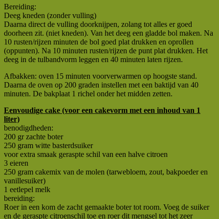
Bereiding:
Deeg kneden (zonder vulling)
Daarna direct de vulling doorknijpen, zolang tot alles er goed
doorheen zit. (niet kneden). Van het deeg een gladde bol maken. Na
10 rusten/rijzen minuten de bol goed plat drukken en oprollen
(oppunten). Na 10 minuten rusten/rijzen de punt plat drukken. Het
deeg in de tulbandvorm leggen en 40 minuten laten rijzen.
Afbakken: oven 15 minuten voorverwarmen op hoogste stand.
Daarna de oven op 200 graden instellen met een baktijd van 40
minuten. De bakplaat 1 richel onder het midden zetten.
Eenvoudige cake (voor een cakevorm met een inhoud van 1
liter)
benodigdheden:
200 gr zachte boter
250 gram witte basterdsuiker
voor extra smaak geraspte schil van een halve citroen
3 eieren
250 gram cakemix van de molen (tarwebloem, zout, bakpoeder en
vanillesuiker)
1 eetlepel melk
bereiding:
Roer in een kom de zacht gemaakte boter tot room. Voeg de suiker
en de geraspte citroenschil toe en roer dit mengsel tot het zeer