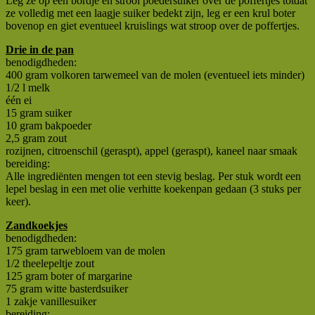
Leg ze op een bordje en strooi poedersuiker over de poffertjes totdat
ze volledig met een laagje suiker bedekt zijn, leg er een krul boter
bovenop en giet eventueel kruislings wat stroop over de poffertjes.
Drie in de pan
benodigdheden:
400 gram volkoren tarwemeel van de molen (eventueel iets minder)
1/2 l melk
één ei
15 gram suiker
10 gram bakpoeder
2,5 gram zout
rozijnen, citroenschil (geraspt), appel (geraspt), kaneel naar smaak
bereiding:
Alle ingrediënten mengen tot een stevig beslag. Per stuk wordt een
lepel beslag in een met olie verhitte koekenpan gedaan (3 stuks per
keer).
Zandkoekjes
benodigdheden:
175 gram tarwebloem van de molen
1/2 theelepeltje zout
125 gram boter of margarine
75 gram witte basterdsuiker
1 zakje vanillesuiker
bereiding: