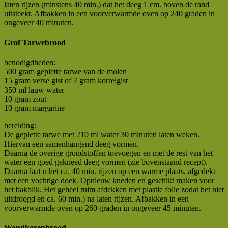
laten rijzen (minstens 40 min.) dat het deeg 1 cm. boven de rand
uitsteekt. Afbakken in een voorverwarmde oven op 240 graden in
ongeveer 40 minuten.
Grof Tarwebrood
benodigdheden:
500 gram geplette tarwe van de molen
15 gram verse gist of 7 gram korrelgist
350 ml lauw water
10 gram zout
10 gram margarine
bereiding:
De geplette tarwe met 210 ml water 30 minuten laten weken.
Hiervan een samenhangend deeg vormen.
Daarna de overige grondstoffen toevoegen en met de rest van het
water een goed gekneed deeg vormen (zie bovenstaand recept).
Daarna laat u het ca. 40 min. rijzen op een warme plaats, afgedekt
met een vochtige doek. Opnieuw kneden en geschikt maken voor
het bakblik. Het geheel ruim afdekken met plastic folie zodat het niet
uitdroogd en ca. 60 min.) na laten rijzen. Afbakken in een
voorverwarmde oven op 260 graden in ongeveer 45 minuten.
Woudkorenbrood