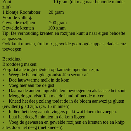
Zout 10 gram (dit mag naar behoefte minder
zijn)
1 klontje Roomboter 20 gram
Voor de vulling:
Gewelde rozijnen 200 gram
Gewelde krenten 100 gram
Tip: De verhouding krenten en rozijnen kunt u naar eigen behoefte
aanpassen.
Ook kunt u noten, fruit mix, gewelde gedroogde appels, dadels enz.
toevoegen.
Bereiding:
Brooddeeg maken:
Zorg dat alle ingrediënten op kamertemperatuur zijn.
• Weeg de benodigde grondstoffen secuur af
• Doe lauwwarme melk in de kom
• Voeg hier aan toe de gist
• Daarna de andere ingrediënten toevoegen en als laatste het zout.
• Meng de grondstoffen met de hand of met de mixer.
• Kneed het deeg zolang totdat de in de bloem aanwezige gluten
(eiwitten) glad zijn. (ca. 15 minuten)
• Indien het deeg aan de vingers plakt wat bloem toevoegen.
• Laat het deeg 5 minuten in de kom liggen
• Voeg de gewassen en gewelde rozijnen en krenten toe en knijp
alles door het deeg (niet kneden).