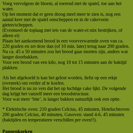
Voeg vervolgens de bloem, al roerend met de spatel, toe aan het
water.
Op het moment dat er geen droog meel meer te zien is, nog een
aantal keer met de spatel omscheppen en in de cakevorm
gieten/scheppen.
(Eventueel de toplaag met iets van de water-ei mix bestrijken, of
alleen ei)
Plaats het aankomend brood in een voorverwarmde oven van ca.
220 graden en zet deze dan (of 10 min. later) terug naar 200 graden.
Na ca. 45 a 50 minuten zou het brood gaar moeten zijn, anders wat
langer doorbakken.
Voor een brood van een kilo, nog 10 tot 15 minuten aan de baktijd
plakken.
Als het afgekoeld is kan het gelost worden, liefst op een rekje
(ovenrek) om verder af te koelen.
Het brood is nu zo vers dat het op luchtige cake lijkt. De volgende
dag krijgt het vanzelf meer een broodstructuur.
Voor wat meer ‘bite’, is langer bakken natuurlijk ook een optie.
* Elektrische oven: 210 graden Celcius, 45 minuten, Heteluchtoven:
200 graden Celcius, 40 minuten, Gasoven: stand 4-6, 45 minuten
(baktijden en temperaturen verschillen per oven!!).
Pannenkoeken